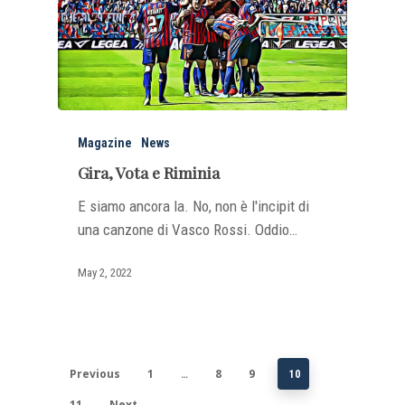
Magazine
News
Gira, Vota e Riminia
E siamo ancora la. No, non è l'incipit di
una canzone di Vasco Rossi. Oddio…
May 2, 2022
Previous
1
8
9
…
10
11
Next