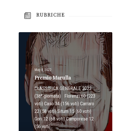
RUBRICHE
May 8, 2022
Premio Marulla
CLASSIFICA GENERALE 2022
(38ª giornata) Florenzi 60 (223
voti) Caso 34 (156 voti) Carraro
22 (58 voti) Situm 15 (60 voti)
Gori 12 (68 voti) Camporese 12
(56 voti)…