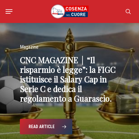
Skip
Menu
to
sea
main
content
Magazine
CNC
MAGAZINE
|
“Il
Magazine
Magazine
risparmio
è
legge”:
la
FIGC
CNC
GUARASCIO’S
MAGAZINE
TWO,
|
FATE
istituisce
il
Salary
Cap
in
TRENTINELLA,
IL
VOSTRO
GIOCO
Serie
C
e
dedica
il
FIGURACCIA
DELLA
regolamento
a
Guarascio.
SCALISE?
READ ARTICLE