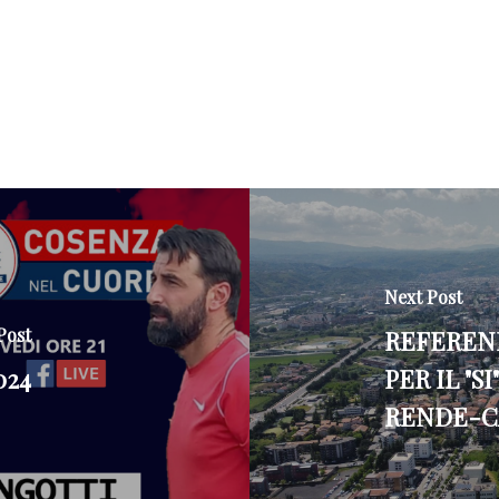
Next Post
Post
REFEREN
024
PER IL "S
RENDE-CA