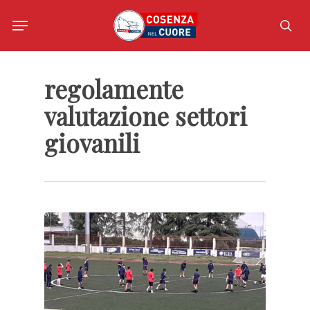
Skip
Menu
to
sea
main
content
regolamente
valutazione settori
giovanili