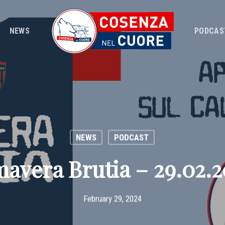
NEWS
PODCAS
NEWS
PODCAST
mavera Brutia – 29.02.2
February 29, 2024