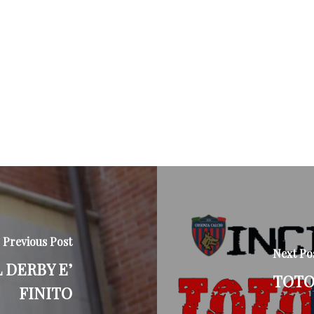
Previous Post
Next Po
 DERBY E’
TOTO
FINITO