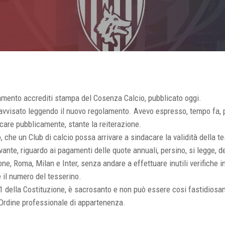
amento accrediti stampa del
Cosenza Calcio
, pubblicato oggi.
avvisato leggendo il nuovo regolamento. Avevo espresso, tempo fa, p
licare pubblicamente, stante la reiterazione.
, che un Club di calcio possa arrivare a sindacare la validità della te
vante, riguardo ai pagamenti delle quote annuali, persino, si legge, d
sone, Roma, Milan e Inter, senza andare a effettuare inutili verifiche in
e il numero del tesserino.
o 21 della Costituzione, è sacrosanto e non può essere cosi fastidiosa
l’Ordine professionale di appartenenza.