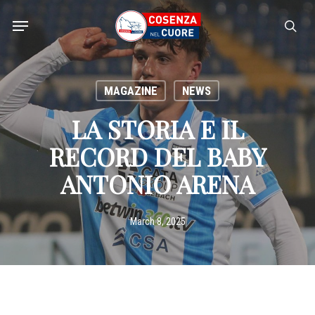
Skip
Menu
to
sea
main
content
MAGAZINE
NEWS
LA STORIA E IL
RECORD DEL BABY
ANTONIO ARENA
March 8, 2025