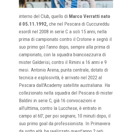
interno del Club, quello di
Marco Verratti nato
il 05.11.1992,
che nel Pescara di Cuccureddu
esordì nel 2008 in serie C a soli 15 anni, nella
prima di campionato contro il Crotone e segnò il
suo primo gol l’anno dopo, sempre alla prima di
campionato, con la squadra biancoazzurra di
mister Galderisi, contro il Rimini a 16 anni e 9
mesi. Antonio Arena, punta centrale, dotato di
tecnica e esplosività, è arrivato nel 2022 al
Pescara dall’Academy satellite australiana. Ha
collezionato nella squadra del Pescara di mister
Baldini in serie C, già 16 convocazioni e
all’ulttima, contro la Lucchese, è entrato in
campo al 60′, per poi segnare, 10 minuti dopo, il
suo primo goal da professionista. In Primavera
da sotto età, ha realizzato quest’anno 2 reti.