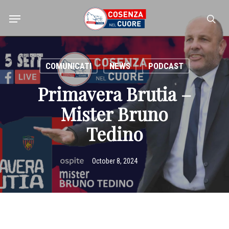
Skip
Menu
to
sea
main
content
COMUNICATI
NEWS
PODCAST
Primavera Brutia –
Mister Bruno
Tedino
October 8, 2024