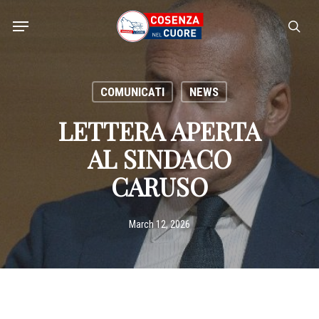
Skip
Menu
to
sea
main
content
COMUNICATI
NEWS
LETTERA APERTA
AL SINDACO
CARUSO
March 12, 2026