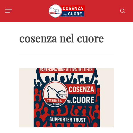
Skip
Menu
to
sea
main
content
cosenza nel cuore